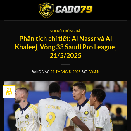
Bỏ
qua
nội
dung
SOI KÈO BÓNG ĐÁ
Phân tích chi tiết: Al Nassr và Al
Khaleej, Vòng 33 Saudi Pro League,
21/5/2025
ĐĂNG VÀO
21 THÁNG 5, 2025
BỞI
ADMIN
21
Th5