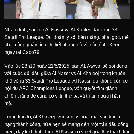
Nhận định, soi kèo Al Nassr và Al Khaleej tại vòng 33
Saudi Pro League. Dự đoán tỷ số, bàn thắng, phạt góc, thẻ
phạt cùng phân tích chi tiết phong độ và đội hình. Xem
ngay tại Cado79!
Vào lúc 23h10 ngày 21/5/2025, sân AL Awwal sẽ sôi động
với cuộc đối đầu giữa Al Nassr vs Al Khaleej trong khuôn
khổ vòng 33 Saudi Pro League. Al Nassr, dù không còn cơ
hội dự AFC Champions League, vẫn quyết tâm giành
chiến thắng để củng cố vị trí thứ ba và tri ân người hâm
mộ.
Trong khi đó, Al Khaleej, với tâm lý thoải mái sau khi trụ
hạng thành công, hứa hẹn sẽ mang đến một trận đấu cống
hiến, đầy kịch tính. Liệu Al Nassr có vượt qua thử thách khi