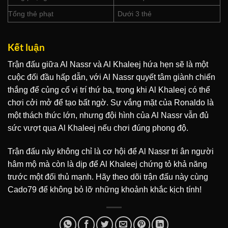
Tổng thẻ phạt
Dưới 3 thẻ
Kết luận
Trận đấu giữa Al Nassr và Al Khaleej hứa hẹn sẽ là một
cuộc đối đầu hấp dẫn, với Al Nassr quyết tâm giành chiến
thắng để củng cố vị trí thứ ba, trong khi Al Khaleej có thể
chơi cởi mở để tạo bất ngờ. Sự vắng mặt của Ronaldo là
một thách thức lớn, nhưng đội hình của Al Nassr vẫn đủ
sức vượt qua Al Khaleej nếu chơi đúng phong độ.
Trận đấu này không chỉ là cơ hội để Al Nassr tri ân người
hâm mộ mà còn là dịp để Al Khaleej chứng tỏ khả năng
trước một đối thủ mạnh. Hãy theo dõi trận đấu này cùng
Cado79 để không bỏ lỡ những khoảnh khắc kịch tính!