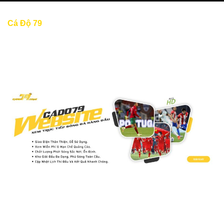
Cá Độ 79
(cado79) là một trang website uy tín chuyên
cung cấp dịch vụ xem bóng đá trực tiếp, cập nhật đa dạng
tin tức thể thao từ trong nước lẫn quốc tế nhằm phục vụ
người hâm mộ bóng đá tại Việt Nam và các khu vực Châu
Á.
Địa chỉ:
363, Đ. Lũy Bán Bích, Hòa Thạnh, Tân Phú, TP.
Hồ Chí Minh.
Email:
cado797979@gmail.com