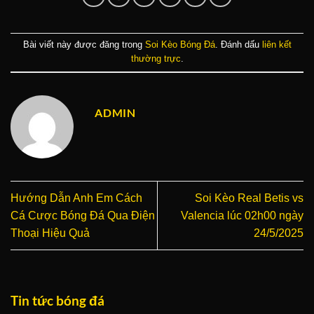
Bài viết này được đăng trong
Soi Kèo Bóng Đá
. Đánh dấu
liên kết
thường trực
.
ADMIN
Hướng Dẫn Anh Em Cách
Soi Kèo Real Betis vs
Cá Cược Bóng Đá Qua Điện
Valencia lúc 02h00 ngày
Thoại Hiệu Quả
24/5/2025
Tin tức bóng đá