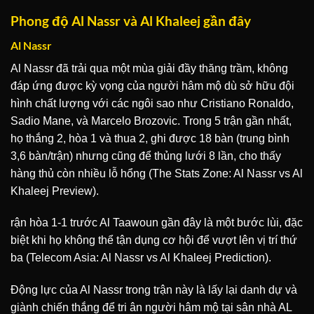
Phong độ Al Nassr và Al Khaleej gần đây
Al Nassr
Al Nassr đã trải qua một mùa giải đầy thăng trầm, không
đáp ứng được kỳ vọng của người hâm mộ dù sở hữu đội
hình chất lượng với các ngôi sao như Cristiano Ronaldo,
Sadio Mane, và Marcelo Brozovic. Trong 5 trận gần nhất,
họ thắng 2, hòa 1 và thua 2, ghi được 18 bàn (trung bình
3,6 bàn/trận) nhưng cũng để thủng lưới 8 lần, cho thấy
hàng thủ còn nhiều lỗ hổng (The Stats Zone: Al Nassr vs Al
Khaleej Preview).
rận hòa 1-1 trước Al Taawoun gần đây là một bước lùi, đặc
biệt khi họ không thể tận dụng cơ hội để vượt lên vị trí thứ
ba (Telecom Asia: Al Nassr vs Al Khaleej Prediction).
Động lực của Al Nassr trong trận này là lấy lại danh dự và
giành chiến thắng để tri ân người hâm mộ tại sân nhà AL