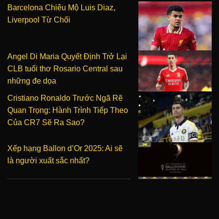
Barcelona Chiêu Mộ Luis Diaz,
Liverpool Từ Chối
Angel Di Maria Quyết Định Trở Lại
CLB tuổi thơ Rosario Central sau
những đe dọa
Cristiano Ronaldo Trước Ngã Rẽ
Quan Trọng: Hành Trình Tiếp Theo
Của CR7 Sẽ Ra Sao?
Xếp hạng Ballon d’Or 2025: Ai sẽ
là người xuất sắc nhất?