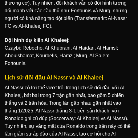
thương cơ). Tuy nhiên, đội khách vẫn có đội hình tương
đối mạnh với các cầu thủ như Fortounis và Murg, những
người có khả năng tạo đột biến (Transfermarkt: Al-Nassr
FC vs Al-Khaleej FC).
Đội hình dự kiến Al Khaleej
:
Ozaybi; Rebocho, Al Khubrani, Al Haidari, Al Hamsl;
Aboulshamat, Kourbelis, Hamzi; Murg, Al Salem,
Fortounis.
Lịch sử đối đầu Al Nassr và Al Khaleej
Al Nassr có lợi thế vượt trội trong lịch sử đối đầu với Al
Khaleej, bất bại trong 7 trận gần nhất, bao gồm 5 chiến
thắng và 2 trận hòa. Trong lần gặp nhau gần nhất vào
tháng 1/2025, Al Nassr thắng 3-1 trên sân khách, với
Ronaldo ghi cú đúp (Soccerway: Al Khaleej vs Al Nassr).
Tuy nhiên, sự vắng mặt của Ronaldo trong trận này có thể
làm giảm sự áp đảo của Al Nassr, tạo cơ hội cho Al