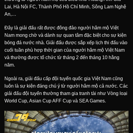
Lai, Hà Nội FC, Thành Phố Hồ Chí Minh, Sông Lam Nghệ
An,…
Đây là giải đấu rất được đông đảo người hâm mộ Việt
Nam mong chờ và dành sự quan tâm đặc biệt cho sự kiện
bóng đá nước nhà. Giải đấu được sắp xếp lịch thi đấu vào
cuối tuần phù hợp thời gian của người hâm mộ Việt Nam
và thường được tổ chức từ tháng 2 đến tháng 10 hằng
năm.
Ngoài ra, giải đấu cấp đội tuyển quốc gia Việt Nam cũng
luôn là sự kiện đáng chú ý từ người hâm mộ cả nước. Các
giải đấu đội tuyển thường tham gia tranh tài như Vòng loại
World Cup, Asian Cup AFF Cup và SEA Games.