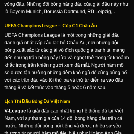
vòng đấu. Những đội bóng hàng đầu của giải đấu này như
là Bayern Munich, Borussia Dortmund, RB Leipzig,…
UEFA Champions League – Cúp C1 Châu Âu
UEFA Champions League là một trong những giải đấu
danh giá nhất cấp câu lạc bộ Châu Âu, nơi những đội
bóng xuất sắc từ các giải vô địch quốc gia tranh tài mang
đến những trận bóng nảy lửa và nghẹt thở trong từ khoảnh
khắc trong trận khiến người xem đã mắt. Người hâm mộ
sẽ được tận hưởng những đêm khó ngủ để cùng bùng nổ
với các trận đấu vào tối thứ ba và thứ tư diễn ra vào đầu
tháng 9 và kết thúc vào tháng 5 hoặc 6 năm sau.
Lịch Thi Đấu Bóng Đá Việt Nam
V-League
là giải đấu cao nhất trong hệ thống đá tại Việt
Nam, với sự tham gia của 14 đội bóng hàng đầu trên cả
nước. Những đội bóng nổi tiếng và được nhiều sự yêu
thương từ người hâm mộ tiêu biểu như Hoàng Anh Gia