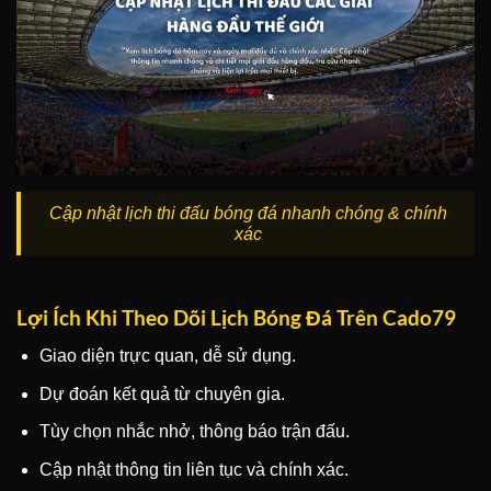
Cập nhật lịch thi đấu bóng đá nhanh chóng & chính
xác
Lợi Ích Khi Theo Dõi Lịch Bóng Đá Trên Cado79
Giao diện trực quan, dễ sử dụng.
Dự đoán kết quả từ chuyên gia.
Tùy chọn nhắc nhở, thông báo trận đấu.
Cập nhật thông tin liên tục và chính xác.