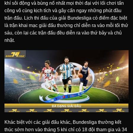
khí sôi động và bùng nổ nhất mọi thời đại với lối chơi tấn
công vô cùng kịch tích và gây cấn ngay những phút đầu
trận đấu. Lịch thi đấu của giải Bundesliga có điểm đặc biệt
là trận khai mạc giải đấu thường chỉ diễn ra vào mỗi tối thứ
sáu, còn lại các trận đấu đều diễn ra vào thứ bảy và chủ
nhật.
Khác biệt với các giải đấu khác, Bundesliga thường kết
thúc sớm hơn vào tháng 5 khi chỉ có 18 đội tham gia và 34