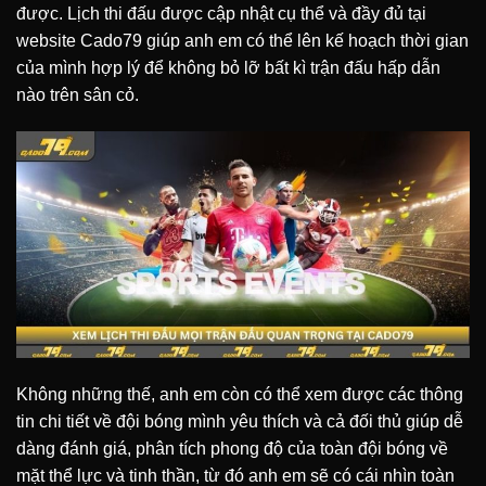
được. Lịch thi đấu được cập nhật cụ thể và đầy đủ tại
website Cado79 giúp anh em có thể lên kế hoạch thời gian
của mình hợp lý để không bỏ lỡ bất kì trận đấu hấp dẫn
nào trên sân cỏ.
Không những thế, anh em còn có thể xem được các thông
tin chi tiết về đội bóng mình yêu thích và cả đối thủ giúp dễ
dàng đánh giá, phân tích phong độ của toàn đội bóng về
mặt thể lực và tinh thần, từ đó anh em sẽ có cái nhìn toàn