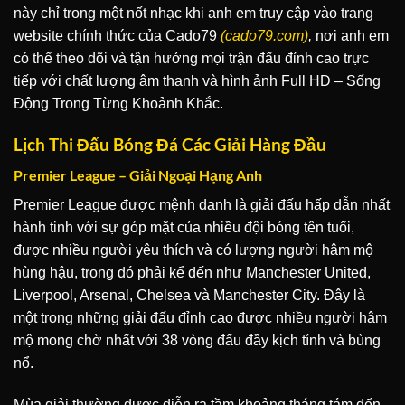
này chỉ trong một nốt nhạc khi anh em truy cập vào trang
website chính thức của Cado79
(cado79.com)
,
nơi anh em
có thể theo dõi và tận hưởng mọi trận đấu đỉnh cao trực
tiếp với chất lượng âm thanh và hình ảnh Full HD – Sống
Động Trong Từng Khoảnh Khắc.
Lịch Thi Đấu Bóng Đá Các Giải Hàng Đầu
Premier League – Giải Ngoại Hạng Anh
Premier League được mệnh danh là giải đấu hấp dẫn nhất
hành tinh với sự góp mặt của nhiều đội bóng tên tuổi,
được nhiều người yêu thích và có lượng người hâm mộ
hùng hậu, trong đó phải kể đến như Manchester United,
Liverpool, Arsenal, Chelsea và Manchester City. Đây là
một trong những giải đấu đỉnh cao được nhiều người hâm
mộ mong chờ nhất với 38 vòng đấu đầy kịch tính và bùng
nổ.
Mùa giải thường được diễn ra tầm khoảng tháng tám đến