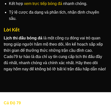
Kết hợp
xem trực tiếp bóng đá
nhanh chóng.
Tỷ lệ cược đa dạng và phân tích, nhận định chuyên
sâu.
Lời Kết
Lịch thi đấu bóng đá
là một công cụ đóng vai trò quan
trọng giúp người hâm mộ theo dõi, lên kế hoạch sắp xếp
thời gian để thưởng thức những trận cầu đỉnh cao.
Cado79 tự hào là địa chỉ uy tín cung cấp lịch thi đấu đầy
đủ nhất, nhanh chóng và chính xác nhất. Hãy theo dõi
ngay hôm nay để không bỏ lỡ bất kì trận đấu hấp dẫn nào!
Cá Độ 79
(cado79) là một trang website uy tín chuyên
cung cấp dịch vụ xem bóng đá trực tiếp, cập nhật đa dạng