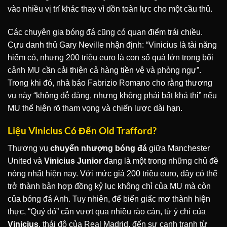
vào nhiều vị trí khác thay vì dồn toàn lực cho một cầu thủ.
Các chuyên gia bóng đá cũng có quan điểm trái chiều.
Cựu danh thủ Gary Neville nhận định: “Vinicius là tài năng
hiếm có, nhưng 200 triệu euro là con số quá lớn trong bối
cảnh MU cần cải thiện cả hàng tiền vệ và phòng ngự”.
Trong khi đó, nhà báo Fabrizio Romano cho rằng thương
vụ này “không dễ dàng, nhưng không phải bất khả thi” nếu
MU thể hiện rõ tham vọng và chiến lược dài hạn.
Liệu Vinicius Có Đến Old Trafford?
Thương vụ
chuyển nhượng bóng đá
giữa Manchester
United và
Vinicius Junior
đang là một trong những chủ đề
nóng nhất hiện nay. Với mức giá 200 triệu euro, đây có thể
trở thành bản hợp đồng kỷ lục không chỉ của MU mà còn
của bóng đá Anh. Tuy nhiên, để biến giấc mơ thành hiện
thực, “Quỷ đỏ” cần vượt qua nhiều rào cản, từ ý chí của
Vinicius
, thái độ của Real Madrid, đến sự cạnh tranh từ