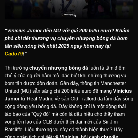
“Vinicius Junior đến MU với giá 200 triệu euro? Khám
phá chi tiết thương vụ chuyển nhượng bóng đá bom
tấn siêu nóng hổi nhất 2025 ngay hôm nay tại
Cado79
!”
Thị trường
chuyển nhượng bóng đá
luôn là tâm điểm
chú ý của người hâm mộ, đặc biệt khi những thương vụ
bom tấn được đồn đoán. Gần đây, thông tin Manchester
United (MU) sẵn sàng chi 200 triệu euro để mang
Vinicius
Junior
từ Real Madrid về sân Old Trafford đã làm dậy sóng
cộng đồng yêu bóng đá. Đây không chỉ là một động thái
táo bạo của “Quỷ đỏ” mà còn là dấu hiệu cho thấy tham
vọng lớn lao của CLB dưới thời đại mới của Sir Jim
Ratcliffe. Liệu thương vụ này có thành hiện thực? Hãy
cùng phân tích chi tiết về
Vinicius
, bối cảnh
chuyển