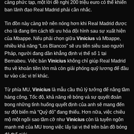
càng phức tạp, một lời đề nghị 200 triệu euro có thể khiến
ban lãnh đạo Real Madrid phải cân nhắc.
Tin đồn này càng trở nên nóng hơn khi Real Madrid được
cho là đang tìm cách tối ưu hóa đội hình sau sự xuất hiện
của Mbappe. Nếu phải chọn giữa
Vinicius
và Mbappe,
nhiều khả năng “Los Blancos” sẽ ưu tiên siêu sao người
Pháp, người đang dần khẳng định vị thế số 1 tại
Bernabeu. Việc bán
Vinicius
không chỉ giúp Real Madrid
thu về khoản tiền lớn mà còn giải phóng quỹ lương để đầu
tư vào các vị trí khác.
Từ phía MU,
Vinicius
là mẫu cầu thủ lý tưởng để nâng tầm
hàng công. Tốc độ, khả năng rê bóng và sự quyết đoán
trong những tình huống quyết định của anh sẽ mang đến
sự đột biến mà “Quỷ đỏ” đang thiếu. Hơn nữa, việc chiêu
mộ một ngôi sao tầm cỡ như
Vinicius
còn là tuyên ngôn
mạnh mẽ của MU trong việc lấy lại vị thế trên bản đồ bóng