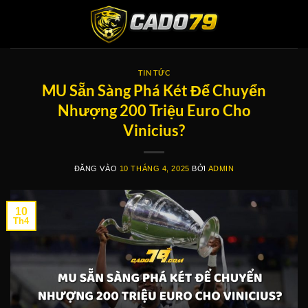
Bỏ
qua
nội
dung
TIN TỨC
MU Sẵn Sàng Phá Két Để Chuyển
Nhượng 200 Triệu Euro Cho
Vinicius?
ĐĂNG VÀO
10 THÁNG 4, 2025
BỞI
ADMIN
10
Th4