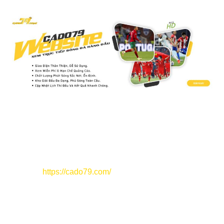
Địa chỉ:
363, Đ. Lũy Bán Bích, Hòa Thạnh, Tân Phú, TP.
Hồ Chí Minh.
Email:
cado797979@gmail.com
Điện Thoại:
(+84) 814957660
Website:
https://cado79.com/
Facebook:
Cado79