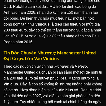
phần MU thông qua INEOS, đã mang đến làn gió mới cho
CLB. Ratcliffe cam kết đưa MU trở lại đỉnh cao bóng đá
Anh vào năm 2028, nhân dịp kỷ niệm 150 năm thành lập
đội bóng. Để hiện thực hóa mục tiêu này, một bản hợp
đồng bom tấn như
Vinicius
là điều cần thiết. Với mức giá
200 triệu euro, đây có thể trở thành thương vụ đắt giá nhất
lịch sử CLB, vượt qua kỷ lục 89 triệu bảng dành cho Paul
Pogba năm 2016.
Tin Đồn Chuyển Nhượng: Manchester United
Đặt Cược Lớn Vào Vinicius
Theo các nguồn tin uy tín như
Fichajes
và
Relevo
,
Manchester United đã chuẩn bị sẵn sàng một lời đề nghị trị
giá 200 triệu euro để thuyết phục Real Madrid nhượng lại
Vinicius
. Đây là con số khổng lồ, nhưng không phải không
có cơ sở. Hợp đồng hiện tại của
Vinicius
với Real Madrid
kéo dài đến năm 2027, với điều khoản giải phóng lên đến
1 tỷ euro. Tuy nhiên, trong bối cảnh tài chính bóng đá ngày