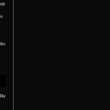
một
ếu
iều
đây