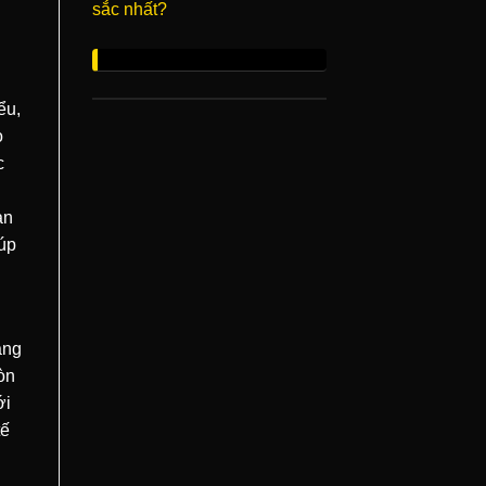
sắc nhất?
ểu,
o
c
ạn
iúp
ảng
òn
ới
tế