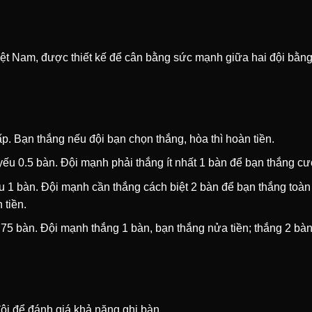
Việt Nam, được thiết kế để cân bằng sức mạnh giữa hai đội bằn
p. Bạn thắng nếu đội bạn chọn thắng, hòa thì hoàn tiền.
yếu 0.5 bàn. Đội mạnh phải thắng ít nhất 1 bàn để bạn thắng cư
u 1 bàn. Đội mạnh cần thắng cách biệt 2 bàn để bạn thắng toàn
 tiền.
.75 bàn. Đội mạnh thắng 1 bàn, bạn thắng nửa tiền; thắng 2 bà
ội để đánh giá khả năng ghi bàn.