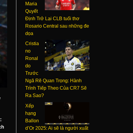
Maria
Quyết
Định Trở Lại CLB tuổi thơ
Rosario Central sau những đe
dọa
Cristia
no
Ronal
do
Trước
Ngã Rẽ Quan Trọng: Hành
Trình Tiếp Theo Của CR7 Sẽ
Ra Sao?
u
Xếp
hạng
c
Ballon
ch
d’Or 2025: Ai sẽ là người xuất