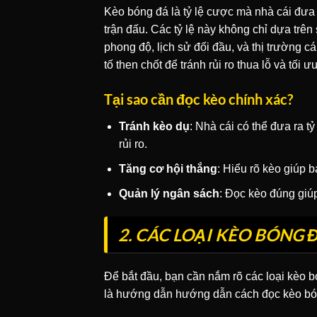
Kèo bóng đá là tỷ lệ cược mà nhà cái đưa 
trận đấu. Các tỷ lệ này không chỉ dựa trê
phong độ, lịch sử đối đầu, và thị trường 
tố then chốt để tránh rủi ro thua lỗ và tối 
Tại sao cần đọc kèo chính xác?
Tránh kèo dụ
: Nhà cái có thể đưa ra t
rủi ro.
Tăng cơ hội thắng
: Hiểu rõ kèo giúp b
Quản lý ngân sách
: Đọc kèo đúng giúp
2. CÁC LOẠI KÈO BÓNG 
Để bắt đầu, bạn cần nắm rõ các loại kèo 
là hướng dẫn hướng dẫn cách đọc kèo bóng