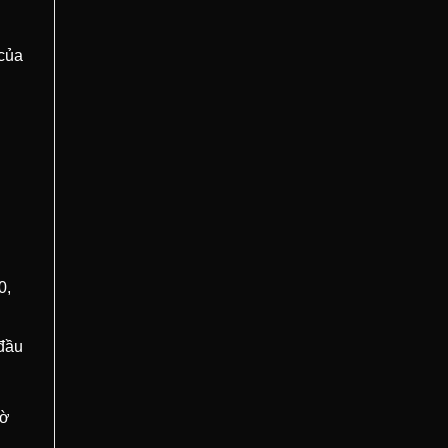
 của
0,
 đầu
gờ