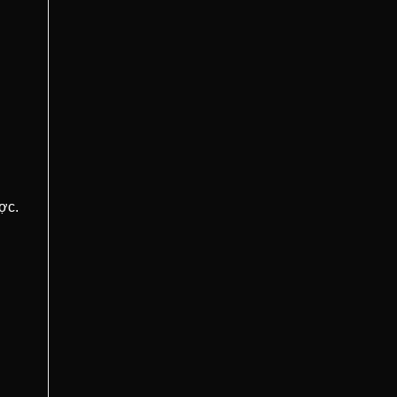
g
ợc.
n