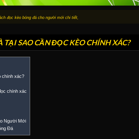
ch đọc kèo bóng đá cho người mới chi tiết,
VÀ TẠI SAO CẦN ĐỌC KÈO CHÍNH XÁC?
o chính xác?
đọc chính xác
o Người Mới
óng Đá