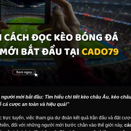
gười mới bắt đầu: Tìm hiểu chi tiết kèo châu Âu, kèo châ
 cá cược an toàn và hiệu quả!”
c trực tuyến, việc tham gia dự đoán kết quả trận đấu và đặt cượ
nhiên, đối với những người mới bước chân vào thế giới này,
cá