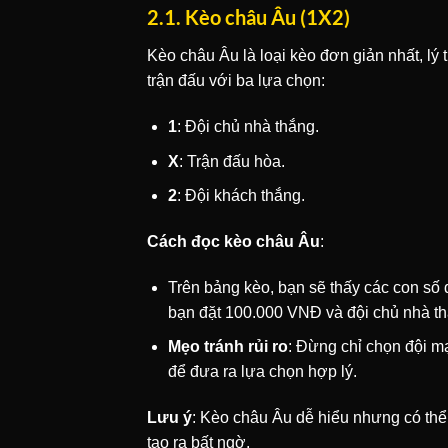
2.1. Kèo châu Âu (1X2)
Kèo châu Âu là loại kèo đơn giản nhất, lý
trận đấu với ba lựa chọn:
1
: Đội chủ nhà thắng.
X
: Trận đấu hòa.
2
: Đội khách thắng.
Cách đọc kèo châu Âu
:
Trên bảng kèo, bạn sẽ thấy các con số đạ
bạn đặt 100.000 VNĐ và đội chủ nhà t
Mẹo tránh rủi ro
: Đừng chỉ chọn đội mạ
để đưa ra lựa chọn hợp lý.
Lưu ý
: Kèo châu Âu dễ hiểu nhưng có thể 
tạo ra bất ngờ.