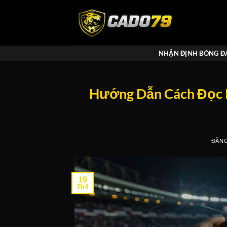
Bỏ
qua
nội
dung
NHẬN ĐỊNH BÓNG Đ
Hướng Dẫn Cách Đọc 
ĐĂN
19
Th4